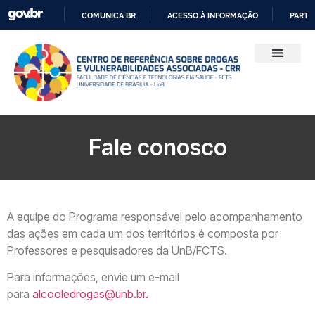
COMUNICA BR
ACESSO À INFORMAÇÃO
PARTI
IR
PARA
O
CONTEÚDO
Fale conosco
A equipe do Programa responsável pelo acompanhamento
das ações em cada um dos territórios é composta por
Professores e pesquisadores da UnB/FCTS.
Para informações, envie um e-mail
para
alcooledrogas@unb.br.